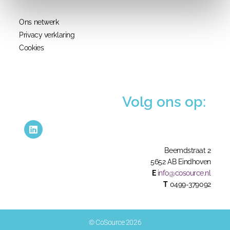
Ons netwerk
Privacy verklaring
Cookies
Volg ons op:
Beemdstraat 2
5652 AB Eindhoven
E
info@cosource.nl
T
0499-379092
© CoSource 2026