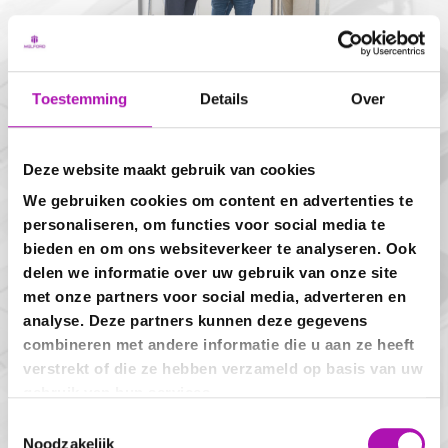
Toestemming
Details
Over
Deze website maakt gebruik van cookies
Download hier onze
We gebruiken cookies om content en advertenties te
personaliseren, om functies voor social media te
brochure!
bieden en om ons websiteverkeer te analyseren. Ook
delen we informatie over uw gebruik van onze site
Naam
met onze partners voor social media, adverteren en
analyse. Deze partners kunnen deze gegevens
combineren met andere informatie die u aan ze heeft
E-mailadres
verstrekt of die ze hebben verzameld op basis van uw
gebruik van hun services.
Bedrijfsnaam
Toestemmingsselectie
Noodzakelijk