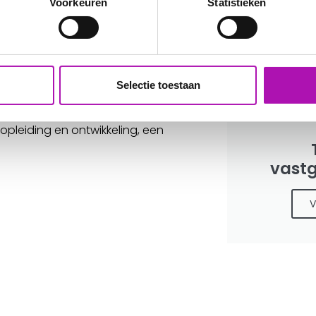
Voorkeuren
Statistieken
satiekunde en inzicht in
Vastg
egische doelstellingen naar
echnisch beheer, exploitatie en
V
Selectie toestaan
erkers zijn pragmatisch
opleiding en ontwikkeling, een
vast
V