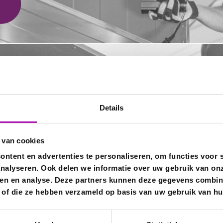
Opensta
Details
ende onderneming met een ambitieus
e werken wij aan een optimale
 van cookies
 naar professionals in de disciplines E,
pro
ntent en advertenties te personaliseren, om functies voor s
nalyseren. Ook delen we informatie over uw gebruik van onz
V
ren en analyse. Deze partners kunnen deze gegevens combin
eel Nederland en regelmatig in België
kt of die ze hebben verzameld op basis van uw gebruik van hu
ndersteund worden door een vaste