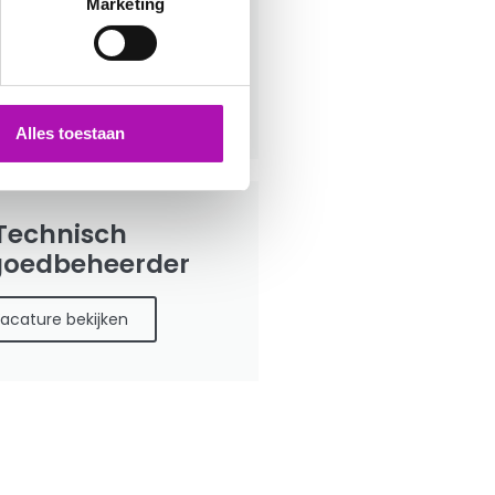
Marketing
oed inspecteur
acature bekijken
Alles toestaan
Technisch
goedbeheerder
acature bekijken