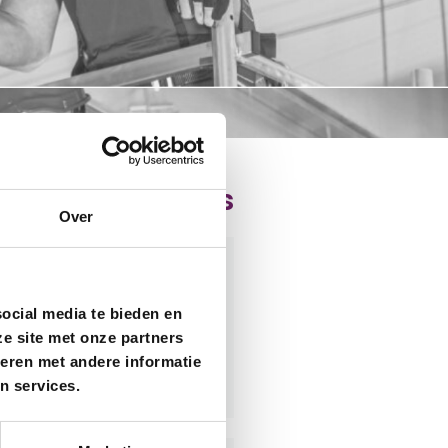
ande vacatures
Over
Technisch
jectmanager
ocial media te bieden en
e site met onze partners
acature bekijken
eren met andere informatie
n services.