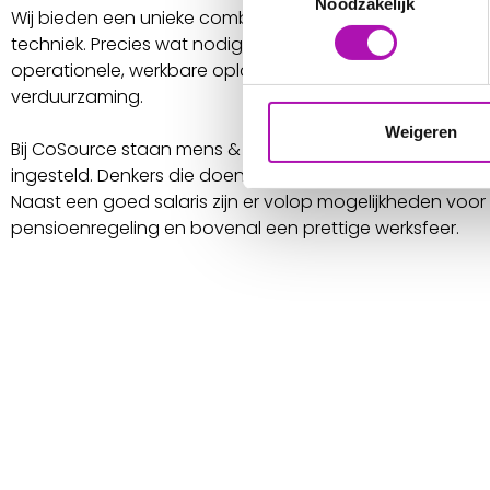
Noodzakelijk
Wij bieden een unieke combinatie van bedrijfs-en organi
techniek. Precies wat nodig is bij het vertalen van strat
operationele, werkbare oplossingen op het gebied van t
verduurzaming.
Weigeren
Bij CoSource staan mens & relatie centraal. Onze medew
ingesteld. Denkers die doen.
Naast een goed salaris zijn er volop mogelijkheden voor 
pensioenregeling en bovenal een prettige werksfeer.