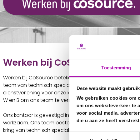
Werken bij CoSource
Toestemming
Werken bij CoSource betekent werken in een snelgroei
team van technisch specialisten. Op professionele wijz
Deze website maakt gebruik
dienstverlening voor onze klanten. Wij zijn steeds op zoek
We gebruiken cookies om co
W en B om ons team te versterken en verder te groeien.
om ons websiteverkeer te a
voor social media, adverte
Ons kantoor is gevestigd in Eindhoven, maar we zijn in h
die u aan ze heeft verstre
werkzaam. Ons team bestaat uit 40 medewerkers die o
kring van technisch specialisten.
Toestemmingsselectie